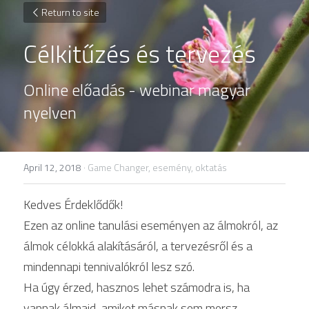
Return to site
Célkitűzés és tervezés
Online előadás - webinar magyar 
nyelven
April 12, 2018
·
Game Changer,
esemény,
oktatás
Kedves Érdeklődők!
Ezen az online tanulási eseményen az álmokról, az 
álmok célokká alakításáról, a tervezésről és a 
mindennapi tennivalókról lesz szó.
Ha úgy érzed, hasznos lehet számodra is, ha 
vannak álmaid, amiket másnak sem mersz 