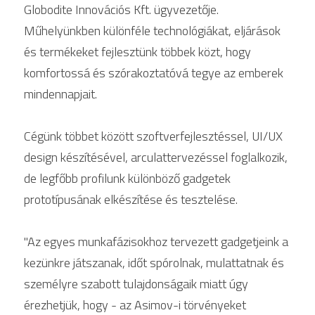
Globodite Innovációs Kft. ügyvezetője.
Műhelyünkben különféle technológiákat, eljárások 
és termékeket fejlesztünk többek közt, hogy 
komfortossá és szórakoztatóvá tegye az emberek 
mindennapjait. 
Cégünk többet között szoftverfejlesztéssel, UI/UX 
design készítésével, arculattervezéssel foglalkozik, 
de legfőbb profilunk különböző gadgetek 
prototípusának elkészítése és tesztelése. 
"Az egyes munkafázisokhoz tervezett gadgetjeink a 
kezünkre játszanak, időt spórolnak, mulattatnak és 
személyre szabott tulajdonságaik miatt úgy 
érezhetjük, hogy - az Asimov-i törvényeket 