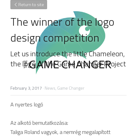
Return to site
The winner of the logo 
design competition
Let us introduce the little Chameleon, 
the logo of the Game Changer Project
February 3, 2017
·
News,
Game Changer
A nyertes logó
Az alkotó bemutatkozása:
Taliga Roland vagyok, a nemrég megalapított 